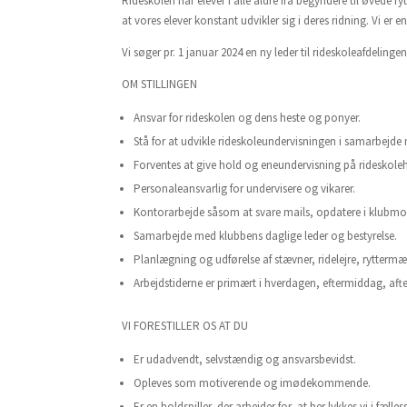
Rideskolen har elever i alle aldre fra begyndere til øvede r
at vores elever konstant udvikler sig i deres ridning. Vi e
Vi søger pr. 1 januar 2024 en ny leder til rideskoleafdelingen
OM STILLINGEN
Ansvar for rideskolen og dens heste og ponyer.
Stå for at udvikle rideskoleundervisningen i samarbejde
Forventes at give hold og eneundervisning på rideskole
Personaleansvarlig for undervisere og vikarer.
Kontorarbejde såsom at svare mails, opdatere i klubm
Samarbejde med klubbens daglige leder og bestyrelse.
Planlægning og udførelse af stævner, ridelejre, rytterm
Arbejdstiderne er primært i hverdagen, eftermiddag, af
VI FORESTILLER OS AT DU
Er udadvendt, selvstændig og ansvarsbevidst.
Opleves som motiverende og imødekommende.
Er en holdspiller, der arbejder for, at her lykkes vi i fælle