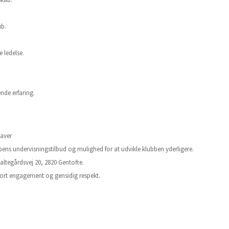
ub.
 ledelse.
ende erfaring.
aver
ens undervisningstilbud og mulighed for at udvikle klubben yderligere.
altegårdsvej 20, 2820 Gentofte.
stort engagement og gensidig respekt.