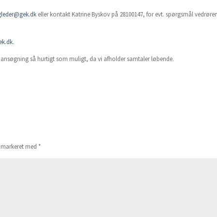
gleder@gek.dk
eller kontakt Katrine Byskov på 28100147, for evt. spørgsmål vedrøre
ek.dk
.
n ansøgning så hurtigt som muligt, da vi afholder samtaler løbende.
er markeret med
*