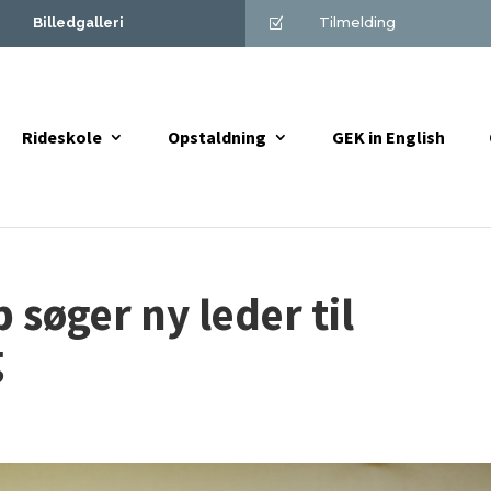
Tilmelding
Billedgalleri
Z
Rideskole
Opstaldning
GEK in English
 søger ny leder til
g