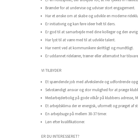
Brænder for at undervise og udviser stort engagement.
Har et ønske om at skabe og udvikle en moderne ridekl
Er initiativrig og kan føre ideer helt til dørs.
Er god til at samarbejde med dine kolleger og den øvrige
Har lyst til at være med til at udvikle talent.
Har nemt ved at kommunikere skriftligt og mundtligt.
Er uddannet ridelærer, træner eller alternativt har tilsvar
VI TILBYDER
Et spændende job med afvekslende og udfordrende opg
Selvstændigt ansvar og stor mulighed for at præge klubb
Medarbejderbolig på gode vilkår på klubbens adresse, M
Et arbejdsklima der er energisk, uformelt og præget af 
En arbejdsuge på mellem 30-37 timer.
Løn efter kvalifikationer.
ER DU INTERESSERET?