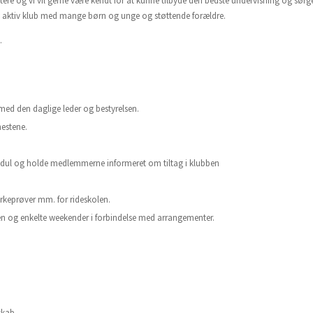
yttere og vi vil gerne være kendt for at kunne tilbyde den bedste undervisning og sørge
r en aktiv klub med mange børn og unge og støttende forældre.
.
 med den daglige leder og bestyrelsen.
hestene.
odul og holde medlemmerne informeret om tiltag i klubben
ærkeprøver mm. for rideskolen.
ten og enkelte weekender i forbindelse med arrangementer.
sskab.