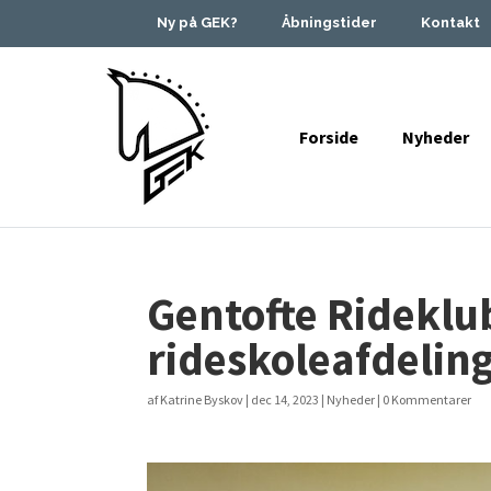
Ny på GEK?
Åbningstider
Kontakt
Forside
Nyheder
Gentofte Rideklub
rideskoleafdelin
af
Katrine Byskov
|
dec 14, 2023
|
Nyheder
|
0 Kommentarer